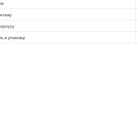
ія
онтажу
корпусу
ть в упаковці