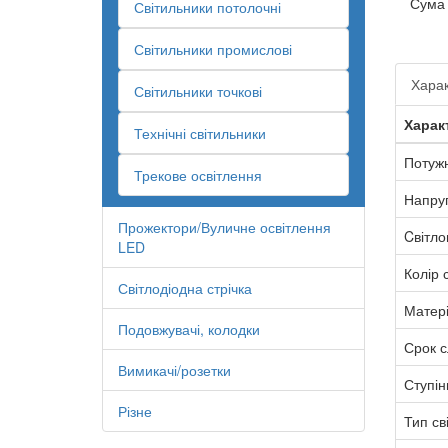
Сума
Світильники потолочні
Світильники промислові
Харак
Світильники точкові
Харак
Технічні світильники
Потужн
Трекове освітлення
Напру
Прожектори/Вуличне освітлення
Cвітло
LED
Колір с
Світлодіодна стрічка
Матер
Подовжувачі, колодки
Срок 
Вимикачі/розетки
Ступін
Різне
Тип св