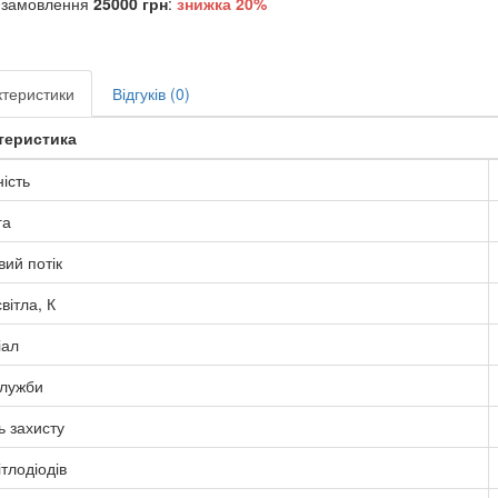
 замовлення
25000 грн
:
знижка
20%
теристики
Відгуків (0)
теристика
ість
га
вий потік
вітла, К
іал
служби
ь захисту
ітлодіодів