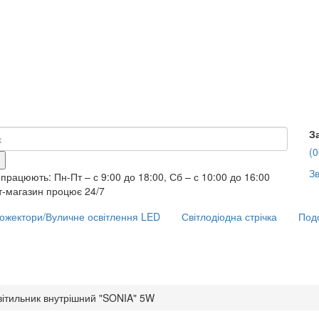
З
(0
Зв
працюють: Пн-Пт – с 9:00 до 18:00, Сб – с 10:00 до 16:00
т-магазин процює 24/7
ожектори/Вуличне освітлення LED
Світлодіодна стрічка
Подо
вітильник внутрішний "SONIA" 5W