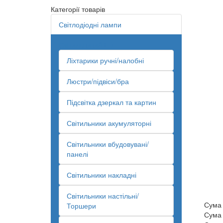
Категорії товарів
Світлодіодні лампи
Світильники/LED
Ліхтарики ручні/налобні
Люстри/підвіси/бра
Підсвітка дзеркал та картин
Світильники акумуляторні
Світильники вбудовувані/
панелі
Світильники накладні
Світильники настільні/
Сума
Торшери
Сума