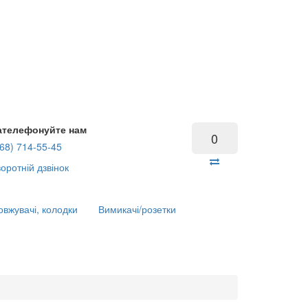
ателефонуйте нам
0
68) 714-55-45
оротній дзвінок
вжувачі, колодки
Вимикачі/розетки