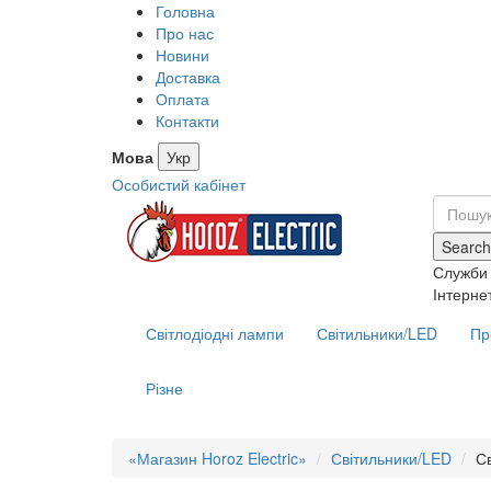
Головна
Про нас
Новини
Доставка
Оплата
Контакти
Мова
Укр
Особистий кабінет
Search
Служби 
Інтерне
Світлодіодні лампи
Світильники/LED
Пр
Різне
«Магазин Horoz Electric»
Світильники/LED
С