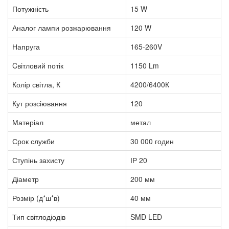
Потужність
15 W
Аналог лампи розжарювання
120 W
Напруга
165-260V
Cвітловий потік
1150 Lm
Колір світла, К
4200/6400К
Кут розсіювання
120
Матеріал
метал
Срок служби
30 000 годин
Ступінь захисту
ІР 20
Діаметр
200 мм
Розмір (д*ш*в)
40 мм
Тип світлодіодів
SMD LED