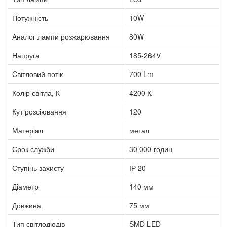
Потужність
10W
Аналог лампи розжарювання
80W
Напруга
185-264V
Cвітловий потік
700 Lm
Колір світла, К
4200 К
Кут розсіювання
120
Матеріал
метал
Срок служби
30 000 годин
Ступінь захисту
ІР 20
Діаметр
140 мм
Довжина
75 мм
Тип світлодіодів
SMD LED