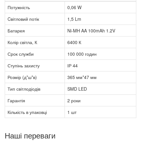
Потужність
0,06 W
Cвітловий потік
1,5 Lm
Батарея
Ni-MH AA 100mAh 1.2V
Колір світла, К
6400 К
Срок служби
100 000 годин
Ступінь захисту
ІР 44
Розмір (д*ш*в)
365 мм*47 мм
Тип світлодіодів
SMD LED
Гарантія
2 роки
Кількість в упаковці
1 шт
Наші переваги