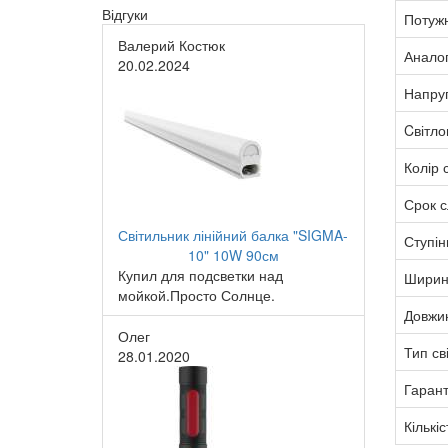
Відгуки
Потужн
Валерий Костюк
Анало
20.02.2024
Напру
Cвітло
Колір с
Срок 
Світильник лінійний балка "SIGMA-
Ступін
10" 10W 90см
Купил для подсветки над
Ширин
мойкой.Просто Солнце.
Довжи
Олег
Тип св
28.01.2020
Гарант
Кількіс