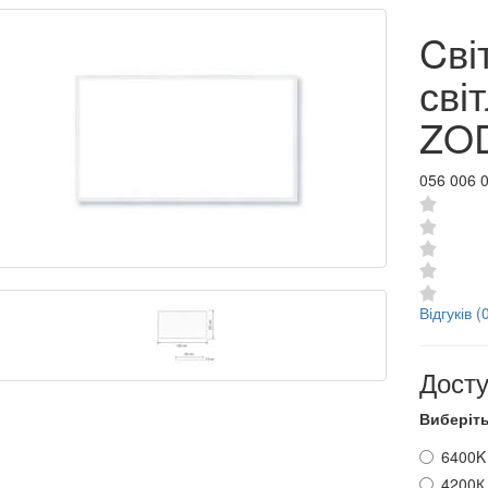
Cві
сві
ZOD
056 006 
Відгуків (
Досту
Виберіть
6400K
4200К