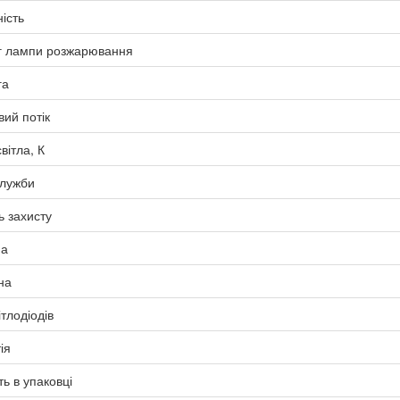
ість
г лампи розжарювання
га
вий потік
вітла, К
служби
ь захисту
а
на
ітлодіодів
ія
ть в упаковці