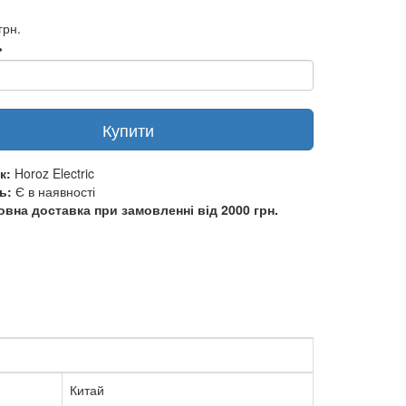
грн.
ь
Купити
к:
Horoz Electric
ь:
Є в наявності
вна доставка при замовленні від 2000 грн.
Китай