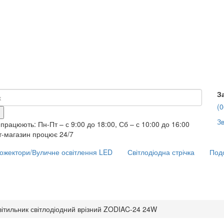
З
(0
Зв
працюють: Пн-Пт – с 9:00 до 18:00, Сб – с 10:00 до 16:00
т-магазин процює 24/7
ожектори/Вуличне освітлення LED
Світлодіодна стрічка
Подо
вітильник світлодіодний врізний ZODIAC-24 24W