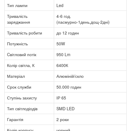
Тип лампи
Led
Тривалість
4-6 год.
заряджання
(пасмурно-1день,дощ-2дні)
Тривалість робити
до 12 годин
Потужність
50W
Cвітловий потік
950 Lm
Колір світла, К
6400К
Матеріал
Алюміній/скло
Срок служби
50.000 годин
Ступінь захисту
ІР 65
Тип світлодіодів
SMD LED
Гарантія
2 роки
Колір корпусу
чорний