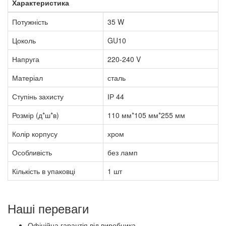
Характеристика
Потужність
35 W
Цоколь
GU10
Напруга
220-240 V
Матеріал
сталь
Ступінь захисту
ІР 44
Розмір (д*ш*в)
110 мм*105 мм*255 мм
Колір корпусу
хром
Особливість
без ламп
Кількість в упаковці
1 шт
Наші переваги
Офіційна гарантія від виробника