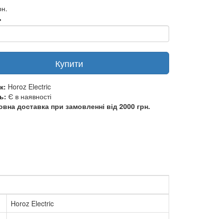
рн.
ь
Купити
к:
Horoz Electric
ь:
Є в наявності
вна доставка при замовленні від 2000 грн.
Horoz Electric