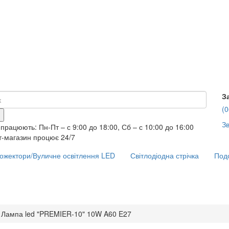
З
(0
Зв
працюють: Пн-Пт – с 9:00 до 18:00, Сб – с 10:00 до 16:00
т-магазин процює 24/7
ожектори/Вуличне освітлення LED
Світлодіодна стрічка
Подо
Лампа led "PREMIER-10" 10W A60 E27