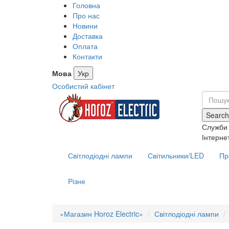
Головна
Про нас
Новини
Доставка
Оплата
Контакти
Мова
Укр
Особистий кабінет
Search
Служби 
Інтерне
Світлодіодні лампи
Світильники/LED
Пр
Різне
«Магазин Horoz Electric»
Світлодіодні лампи