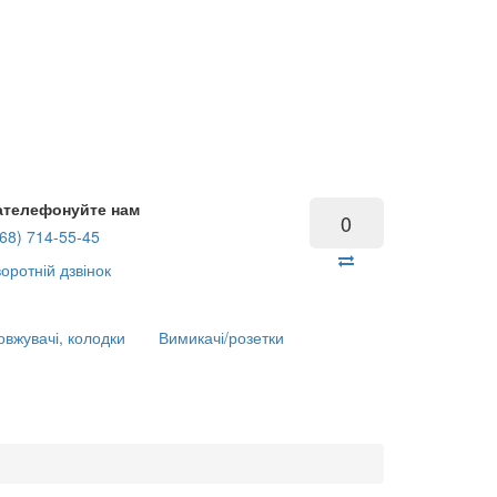
ателефонуйте нам
0
68) 714-55-45
оротній дзвінок
вжувачі, колодки
Вимикачі/розетки