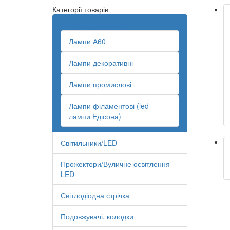
Категорії товарів
Світлодіодні лампи
Лампи А60
Лампи декоративні
Лампи промислові
Лампи філаментові (led
лампи Едісона)
Світильники/LED
Прожектори/Вуличне освітлення
LED
Світлодіодна стрічка
Подовжувачі, колодки