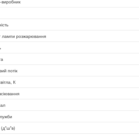
-виробник
ість
г лампи розжарювання
ь
га
вий потік
вітла, К
зсіювання
іал
служби
 (д*ш*в)