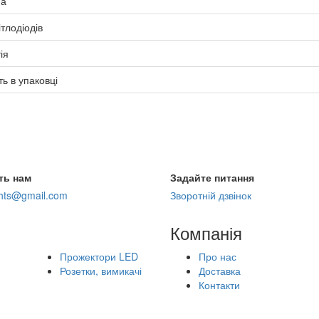
а
ітлодіодів
ія
ть в упаковці
ть нам
Задайте питання
ghts@gmail.com
Зворотній дзвінок
Компанія
Прожектори LED
Про нас
Розетки, вимикачі
Доставка
Контакти