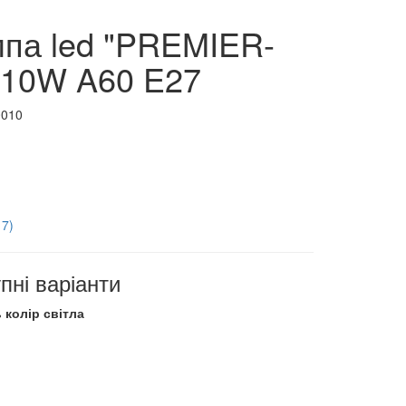
па led "PREMIER-
 10W A60 E27
0010
17)
пні варіанти
 колір світла