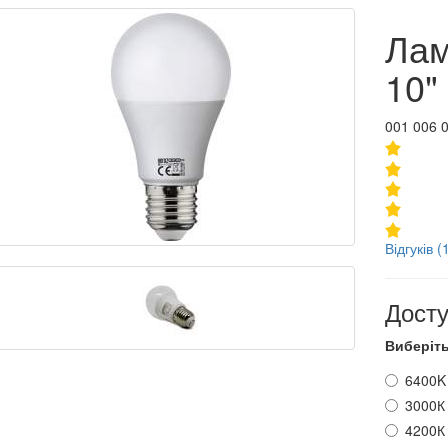
Лам
10"
001 006 
Відгуків (
Досту
Виберіть
6400K
3000К
4200К