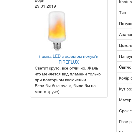
Боря
Країна
29.01.2019
Тип
Потужн
Анало
Цокол
Напру
Лампа LED з ефектом полум'я
FIREFLUX
Cвітло
Светит круто, все отлично. Жаль
что меняется вид пламени только
Колір с
при повторном включении
Если бы был пульт, было бы на
Кут ро
много круче)
Матер
Срок 
Розмір