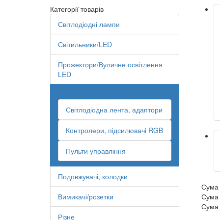
Категорії товарів
Світлодіодні лампи
Світильники/LED
Прожектори/Вуличне освітлення
LED
Світлодіодна стрічка
Світлодіодна лента, адаптори
Контролери, підсилювачі RGB
Пульти управління
Подовжувачі, колодки
Сума
Вимикачі/розетки
Сума
Сума
Різне