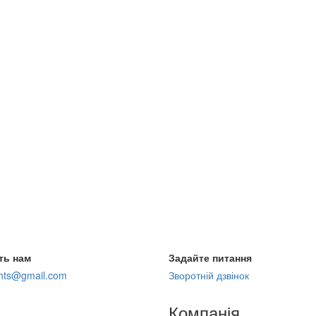
ть нам
Задайте питання
ghts@gmail.com
Зворотній дзвінок
Компанія