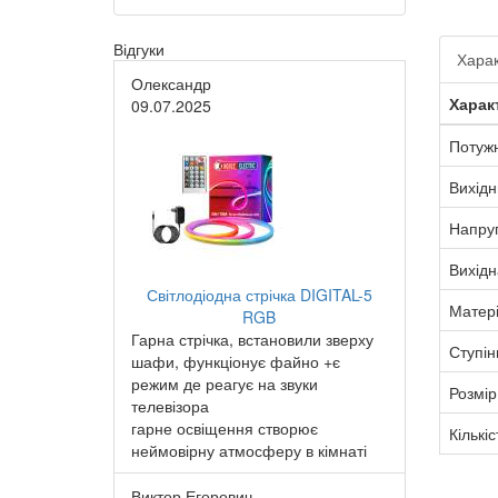
Відгуки
Харак
Олександр
Харак
09.07.2025
Потужн
Вихідн
Напру
Вихідн
Світлодіодна стрічка DIGITAL-5
Матер
RGB
Гарна стрічка, встановили зверху
Ступін
шафи, функціонує файно +є
режим де реагує на звуки
Розмір
телевізора
гарне освіщення створює
Кількіс
неймовірну атмосферу в кімнаті
Виктор Егорович