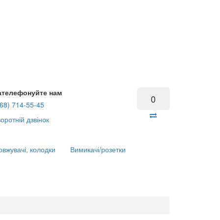
ателефонуйте нам
0
68) 714-55-45
оротній дзвінок
вжувачі, колодки
Вимикачі/розетки