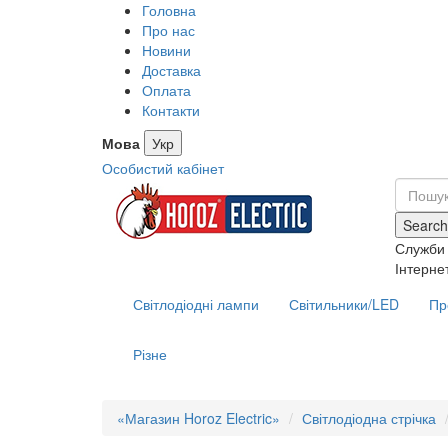
Головна
Про нас
Новини
Доставка
Оплата
Контакти
Мова
Укр
Особистий кабінет
Search
Служби 
Інтерне
Світлодіодні лампи
Світильники/LED
Пр
Різне
«Магазин Horoz Electric»
Світлодіодна стрічка