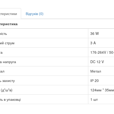
теристики
Відгуків (0)
теристика
ість
36 W
ий струм
3 A
га
176-264V / 50
а напруга
DC 12 V
іал
Метал
ь захисту
ІР 20
 (д*ш*в)
124мм * 35мм
ть в упаковці
1 шт