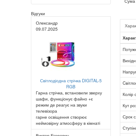
Сума
Відгуки
Олександр
Харак
09.07.2025
Харак
Потужн
Вихідн
Напру
Світлодіодна стрічка DIGITAL-5
Cвітло
RGB
Гарна стрічка, встановили зверху
Колір с
шафи, функціонує файно +є
режим де реагує на звуки
Кут ро
телевізора
Срок 
гарне освіщення створює
неймовірну атмосферу в кімнаті
Ступін
Виктор Егорович