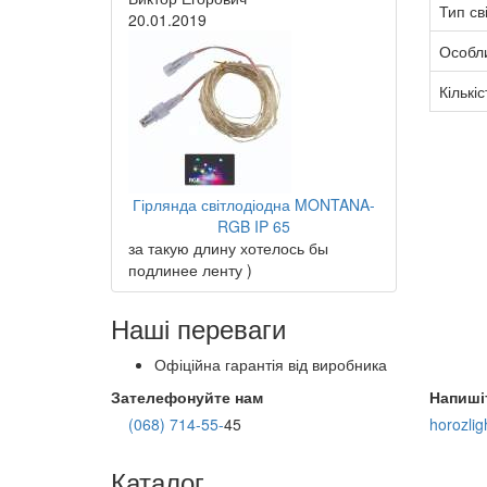
Тип св
20.01.2019
Особли
Кількіс
Гірлянда світлодіодна MONTANA-
RGB IP 65
за такую длину хотелось бы
подлинее ленту )
Наші переваги
Офіційна гарантія від виробника
Зателефонуйте нам
Напиші
(068) 714-55-
45
horozli
Каталог