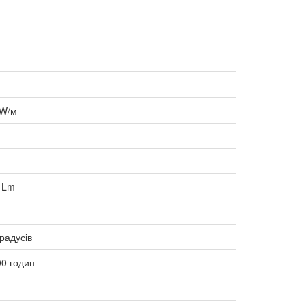
 W/м
 Lm
радусів
00 годин