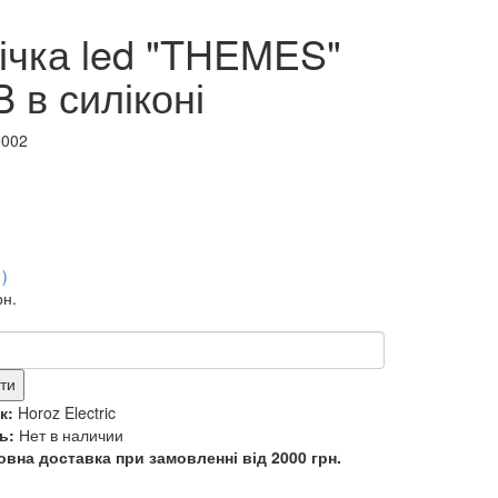
ічка led "THEMES"
 в силіконі
0002
1)
рн.
ти
к:
Horoz Electric
ь:
Нет в наличии
вна доставка при замовленні від 2000 грн.