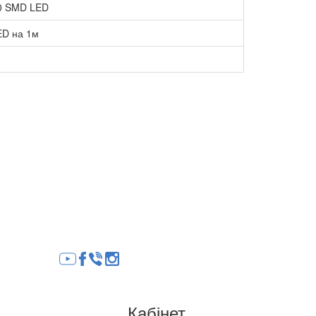
0 SMD LED
ED на 1м
Кабінет