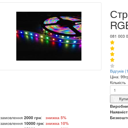
Стр
RGB
081 003 
Відгуків (
Ціна:
99г
Кількість
Купи
Виробни
Наявніст
 замовлення
2000 грн
:
знижка 5%
Безкошто
 замовлення
10000 грн
:
знижка
10%