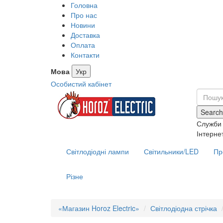
Головна
Про нас
Новини
Доставка
Оплата
Контакти
Мова
Укр
Особистий кабінет
Search
Служби 
Інтерне
Світлодіодні лампи
Світильники/LED
Пр
Різне
«Магазин Horoz Electric»
Світлодіодна стрічка