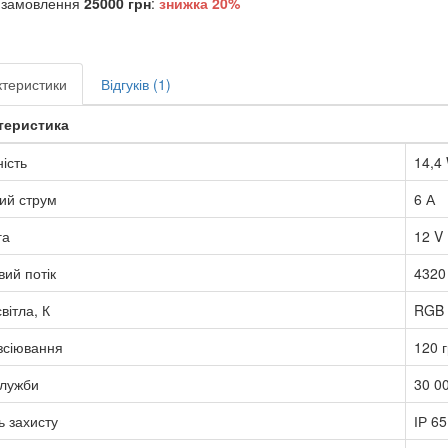
 замовлення
25000 грн
:
знижка
20%
теристики
Відгуків (1)
теристика
ість
14,4
ий струм
6 А
га
12 V
вий потік
4320
вітла, К
RGB
зсіювання
120 г
служби
30 0
ь захисту
ІР 65