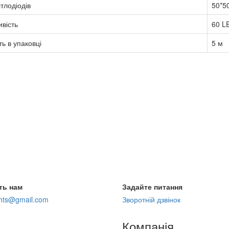
ітлодіодів
50*5
вість
60 L
ть в упаковці
5 м
ть нам
Задайте питання
ghts@gmail.com
Зворотній дзвінок
Компанія