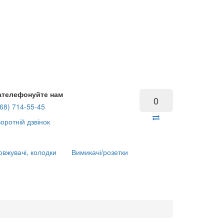
ателефонуйте нам
0
68) 714-55-45
оротній дзвінок
вжувачі, колодки
Вимикачі/розетки