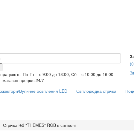
З
(0
Зв
працюють: Пн-Пт – с 9:00 до 18:00, Сб – с 10:00 до 16:00
т-магазин процює 24/7
ожектори/Вуличне освітлення LED
Світлодіодна стрічка
Подо
Стрічка led "THEMES" RGB в силіконі