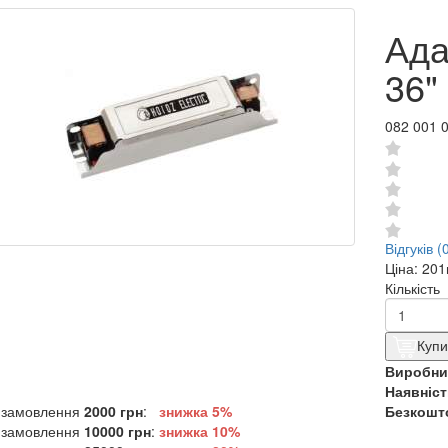
Ада
36"
082 001 
Відгуків (
Ціна:
201
Кількість
Купи
Виробни
Наявніст
 замовлення
2000 грн
:
знижка 5%
Безкошто
 замовлення
10000 грн
:
знижка
10%