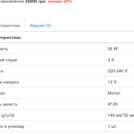
 замовлення
25000 грн
:
знижка
20%
теристики
Відгуків (0)
теристика
ість
36 W
ий струм
3 А
га
220-240 V
а напруга
12 V
іал
Метал
ь захисту
ІР 20
 (д*ш*в)
140 мм*32 м
ть в упаковці
1 шт