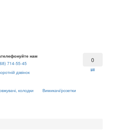
ателефонуйте нам
0
68) 714-55-45
оротній дзвінок
вжувачі, колодки
Вимикачі/розетки