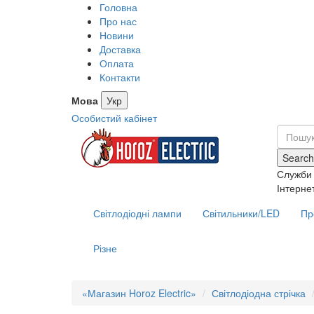
Головна
Про нас
Новини
Доставка
Оплата
Контакти
Мова
Укр
Особистий кабінет
Search
Служби 
Інтерне
Світлодіодні лампи
Світильники/LED
Пр
Різне
«Магазин Horoz Electric»
Світлодіодна стрічка