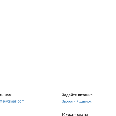
ть нам
Задайте питання
ghts@gmail.com
Зворотній дзвінок
Компанія