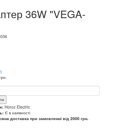
птер 36W "VEGA-
0036
0)
грн.
ти
к:
Horoz Electric
ь:
Є в наявності
вна доставка при замовленні від 2000 грн.