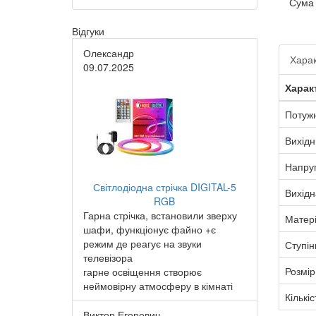
Сума
Відгуки
Олександр
Харак
09.07.2025
Харак
Потужн
Вихідн
Напру
Світлодіодна стрічка DIGITAL-5
Вихідн
RGB
Гарна стрічка, встановили зверху
Матер
шафи, функціонує файно +є
режим де реагує на звуки
Ступін
телевізора
Розмір
гарне освіщення створює
неймовірну атмосферу в кімнаті
Кількіс
Виктор Егорович