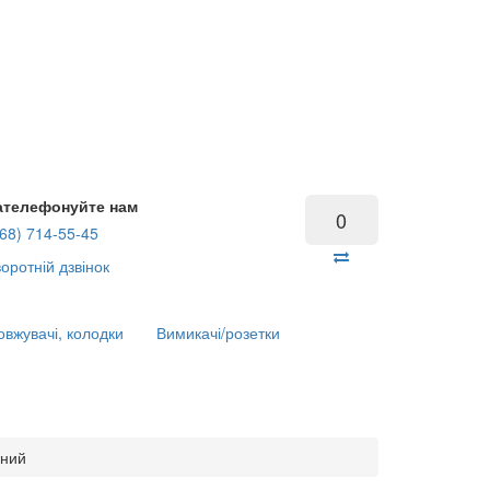
ателефонуйте нам
0
68) 714-55-45
оротній дзвінок
вжувачі, колодки
Вимикачі/розетки
рний