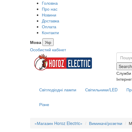
Головна
Про нас
Новини
Доставка
Оплата
Контакти
Мова
Укр
Особистий кабінет
Search
Служби 
Інтерне
Світлодіодні лампи
Світильники/LED
Пр
Різне
«Магазин Horoz Electric»
Вимикачі/розетки
М