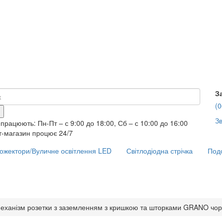
З
(0
Зв
працюють: Пн-Пт – с 9:00 до 18:00, Сб – с 10:00 до 16:00
т-магазин процює 24/7
ожектори/Вуличне освітлення LED
Світлодіодна стрічка
Подо
еханізм розетки з заземленням з кришкою та шторками GRANO чо