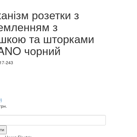
анізм розетки з
емленням з
шкою та шторками
ANO чорний
17-243
0)
грн.
ти