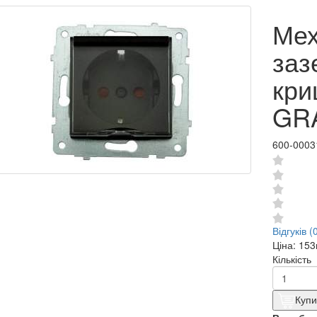
Мех
заз
кри
GR
600-0003
Відгуків (
Ціна:
153
Кількість
Купи