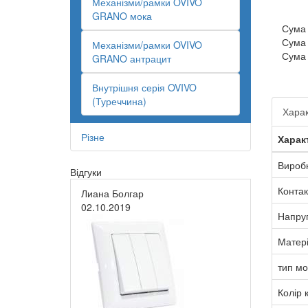
Механізми/рамки OVIVO
GRANO мока
Сума
Сума
Механізми/рамки OVIVO
Сума
GRANO антрацит
Внутрішня серія OVIVO
(Туреччина)
Харак
Різне
Харак
Вироб
Відгуки
Контак
Лиана Болгар
02.10.2019
Напру
Матер
тип м
Колір 