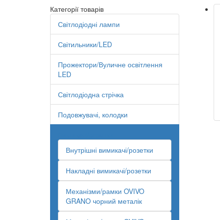
Категорії товарів
Світлодіодні лампи
Світильники/LED
Прожектори/Вуличне освітлення
LED
Світлодіодна стрічка
Подовжувачі, колодки
Вимикачі/розетки
Внутрішні вимикачі/розетки
Накладні вимикачі/розетки
Механізми/рамки OVIVO
GRANO чорний металік