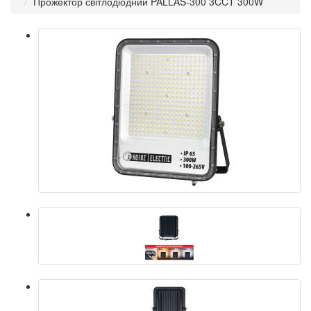
Прожектор світлодіодний PALLAS-300 3CCT 300W