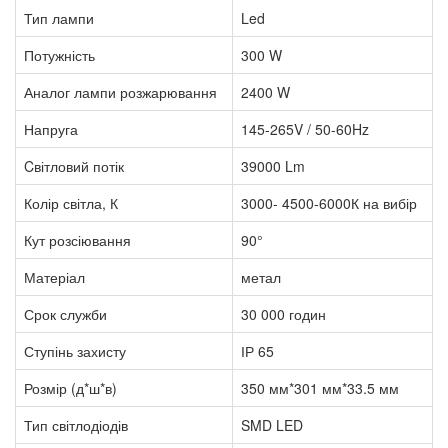
Тип лампи
Led
Потужність
300 W
Аналог лампи розжарювання
2400 W
Напруга
145-265V / 50-60Hz
Cвітловий потік
39000 Lm
Колір світла, К
3000- 4500-6000К на вибір
Кут розсіювання
90°
Матеріал
метал
Срок служби
30 000 годин
Ступінь захисту
ІР 65
Розмір (д*ш*в)
350 мм*301 мм*33.5 мм
Тип світлодіодів
SMD LED