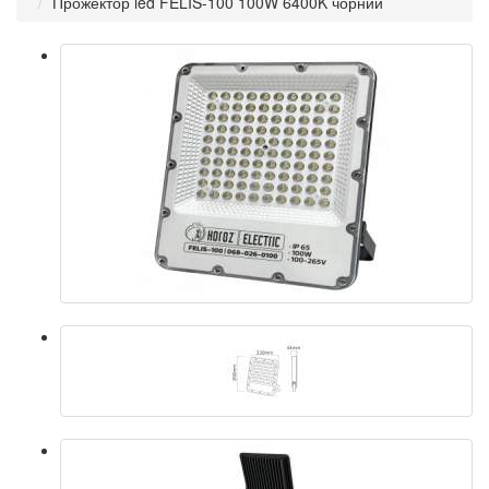
Прожектор led FELIS-100 100W 6400K чорний