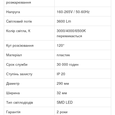
розжарювання
Напруга
160-265V / 50-60Hz
Cвітловий потік
3600 Lm
Колір світла, К
3000/4000/6500K
перемикається
Кут розсіювання
120°
Матеріал
пластик
Срок служби
30 000 годин
Ступінь захисту
ІР 20
Діаметр
290 мм
Ширина
32 мм
Тип світлодіодів
SMD LED
Гарантія
2 роки