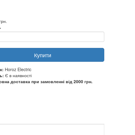
грн.
ь
Купити
к:
Horoz Electric
ь:
Є в наявності
вна доставка при замовленні від 2000 грн.