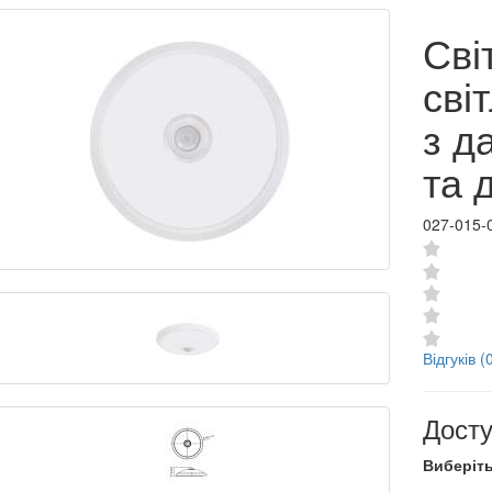
Сві
сві
з д
та 
027-015-
Відгуків (
Досту
Виберіть