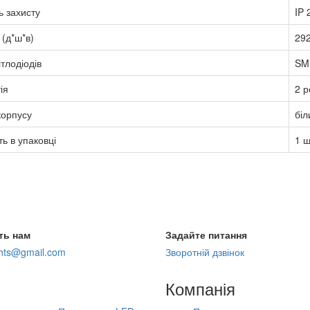
ь захисту
IP 
 (д*ш*в)
292
ітлодіодів
SM
ія
2 р
корпусу
біл
ть в упаковці
1 ш
ть нам
Задайте питання
ghts@gmail.com
Зворотній дзвінок
Компанія