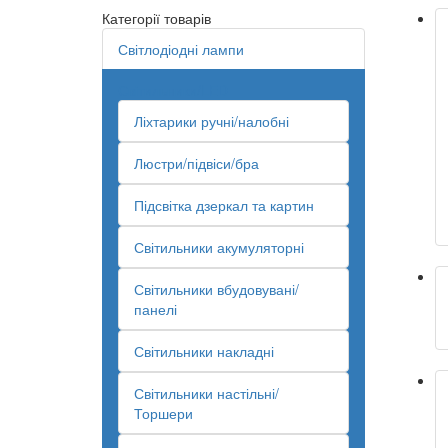
Категорії товарів
Світлодіодні лампи
Світильники/LED
Ліхтарики ручні/налобні
Люстри/підвіси/бра
Підсвітка дзеркал та картин
Світильники акумуляторні
Світильники вбудовувані/
панелі
Світильники накладні
Світильники настільні/
Торшери