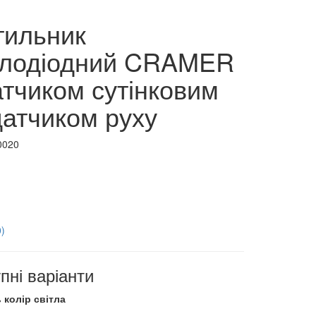
тильник
тлодіодний CRAMER
атчиком сутінковим
датчиком руху
0020
0)
пні варіанти
 колір світла