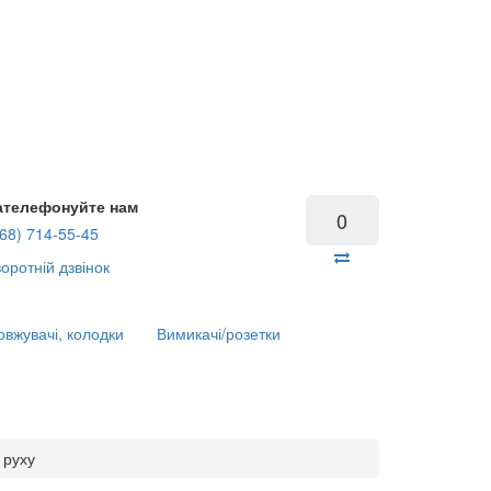
ателефонуйте нам
0
68) 714-55-45
оротній дзвінок
вжувачі, колодки
Вимикачі/розетки
 руху