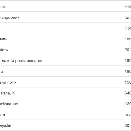
ник
Hor
-виробник
Ки
Пот
ампи
Le
ість
20
г лампи розжарювання
16
га
180
вий потік
150
вітла, К
64
зсіювання
12
іал
пла
служби
30 