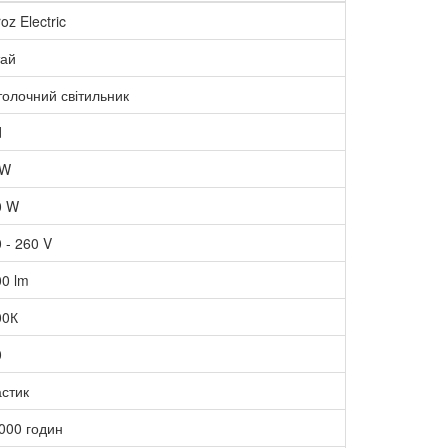
oz Electric
тай
олочний світильник
d
 W
0 W
 - 260 V
0 lm
00К
0
стик
000 годин