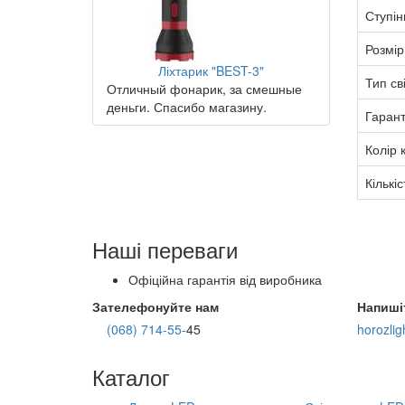
Ступін
Розмір
Ліхтарик "BEST-3"
Тип св
Отличный фонарик, за смешные
деньги. Спасибо магазину.
Гарант
Колір 
Кількіс
Наші переваги
Офіційна гарантія від виробника
Зателефонуйте нам
Напиші
(068) 714-55-
45
horozli
Каталог