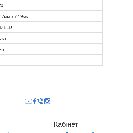
20
,7мм х 77,9мм
D LED
оки
ий
т
Кабінет