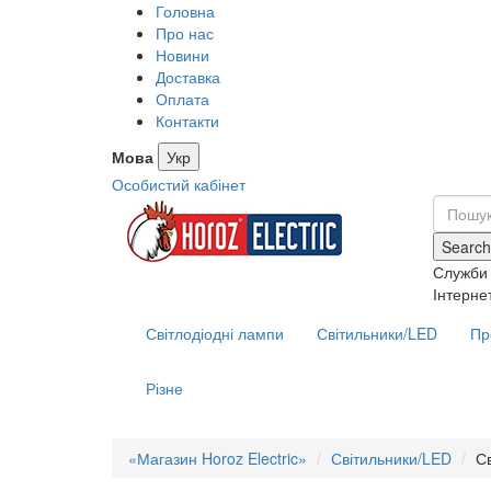
Головна
Про нас
Новини
Доставка
Оплата
Контакти
Мова
Укр
Особистий кабінет
Search
Служби 
Інтерне
Світлодіодні лампи
Світильники/LED
Пр
Різне
«Магазин Horoz Electric»
Світильники/LED
С