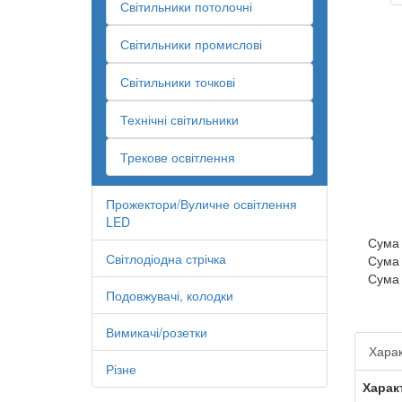
Світильники потолочні
Світильники промислові
Світильники точкові
Технічні світильники
Трекове освітлення
Прожектори/Вуличне освітлення
LED
Сума
Світлодіодна стрічка
Сума
Сума
Подовжувачі, колодки
Вимикачі/розетки
Харак
Різне
Харак