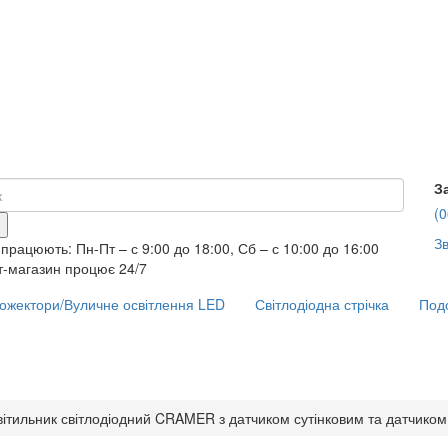
З
(0
Зв
працюють: Пн-Пт – с 9:00 до 18:00, Сб – с 10:00 до 16:00
т-магазин процює 24/7
ожектори/Вуличне освітлення LED
Світлодіодна стрічка
Подо
вітильник світлодіодний CRAMER з датчиком сутінковим та датчиком