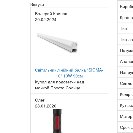
Відгуки
Вироб
Валерий Костюк
Країна
20.02.2024
Тип
Тип л
Потужн
Анало
Світильник лінійний балка "SIGMA-
Напру
10" 10W 90см
Купил для подсветки над
Cвітло
мойкой.Просто Солнце.
Колір с
Олег
Кут ро
28.01.2020
Матер
Срок 