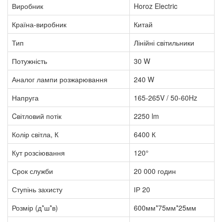
Виробник
Horoz Electric
Країна-виробник
Китай
Тип
Лінійні світильники
Потужність
30 W
Аналог лампи розжарювання
240 W
Напруга
165-265V / 50-60Hz
Cвітловий потік
2250 lm
Колір світла, К
6400 К
Кут розсіювання
120°
Срок служби
20 000 годин
Ступінь захисту
ІР 20
Розмір (д*ш*в)
600мм*75мм*25мм