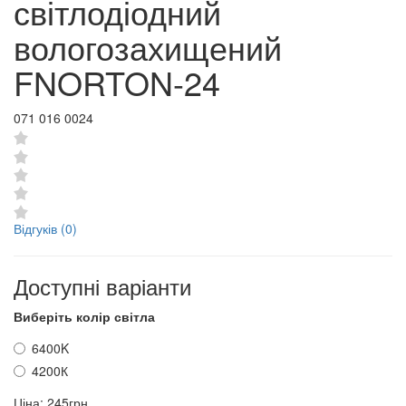
світлодіодний
вологозахищений
FNORTON-24
071 016 0024
Відгуків (0)
Доступні варіанти
Виберіть колір світла
6400K
4200К
Ціна:
245грн.