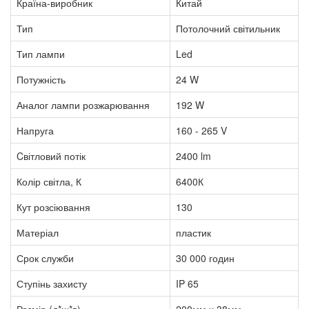
Країна-виробник
Китай
Тип
Потолочний світильник
Тип лампи
Led
Потужність
24 W
Аналог лампи розжарювання
192 W
Напруга
160 - 265 V
Cвітловий потік
2400 lm
Колір світла, К
6400К
Кут розсіювання
130
Матеріал
пластик
Срок служби
30 000 годин
Ступінь захисту
IP 65
Розмір (д*ш*в)
200мм х 38мм