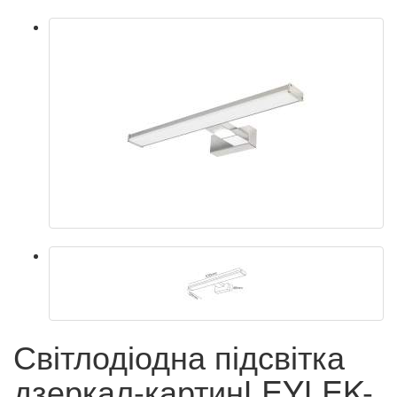
Світлодіодна підсвітка
дзеркал-картинLEYLEK-