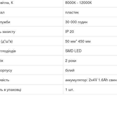
вітла, К
8000К - 12000К
іал
пластик
служби
30 000 годин
ь захисту
IP 20
 (д*ш*в)
50 мм* 450 мм
ітлодіодів
SMD LED
ія
2 роки
корпусу
білий
вість
аккумулятор: 2х4V 1.6Ah сви
ть в упаковці
1 шт.