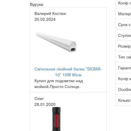
Колір с
Відгуки
Валерий Костюк
Матер
20.02.2024
Срок 
Ступін
Розмір
Тип св
Гарант
Світильник лінійний балка "SIGMA-
10" 10W 90см
Колір 
Купил для подсветки над
мойкой.Просто Солнце.
Особли
Олег
Кількіс
28.01.2020