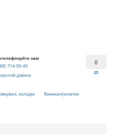
ателефонуйте нам
0
68) 714-55-45
оротній дзвінок
вжувачі, колодки
Вимикачі/розетки