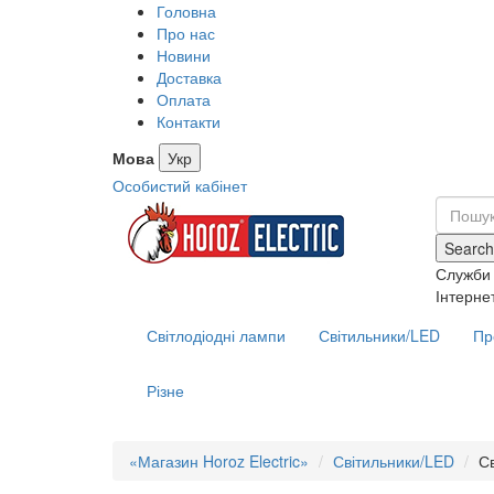
Головна
Про нас
Новини
Доставка
Оплата
Контакти
Мова
Укр
Особистий кабінет
Search
Служби 
Інтерне
Світлодіодні лампи
Світильники/LED
Пр
Різне
«Магазин Horoz Electric»
Світильники/LED
С