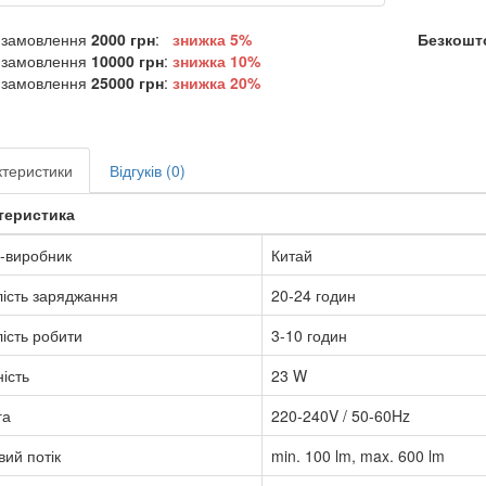
 замовлення
2000 грн
:
знижка 5%
Безкошто
 замовлення
10000 грн
:
знижка
10%
 замовлення
25000 грн
:
знижка
20%
теристики
Відгуків (0)
теристика
-виробник
Китай
ість заряджання
20-24 годин
ість робити
3-10 годин
ість
23 W
га
220-240V / 50-60Hz
вий потік
min. 100 lm, max. 600 lm