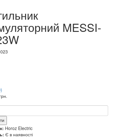
тильник
муляторний MESSI-
23W
0023
0)
грн.
ти
к:
Horoz Electric
ь:
Є в наявності