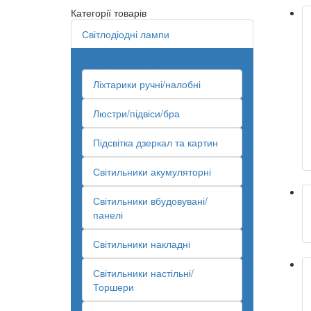
Категорії товарів
Світлодіодні лампи
Світильники/LED
Ліхтарики ручні/налобні
Люстри/підвіси/бра
Підсвітка дзеркал та картин
Світильники акумуляторні
Світильники вбудовувані/
панелі
Світильники накладні
Світильники настільні/
Торшери