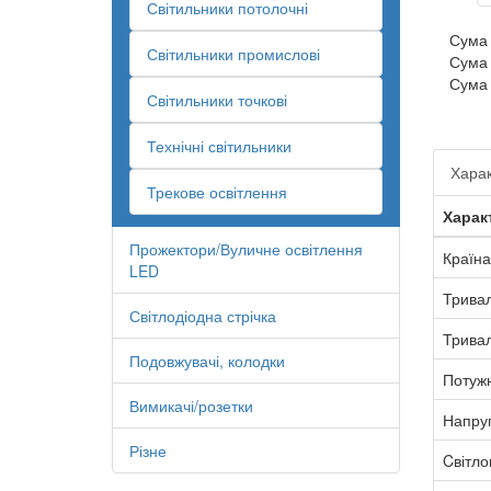
Світильники потолочні
Сума
Світильники промислові
Сума
Сума
Світильники точкові
Технічні світильники
Харак
Трекове освітлення
Харак
Прожектори/Вуличне освітлення
Країна
LED
Тривал
Світлодіодна стрічка
Тривал
Подовжувачі, колодки
Потужн
Вимикачі/розетки
Напру
Різне
Cвітло