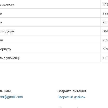
ь захисту
IP 
тр
22
а
76
ітлодіодів
SM
ія
2 р
корпусу
біл
ть в упаковці
1 ш
ть нам
Задайте питання
ghts@gmail.com
Зворотній дзвінок