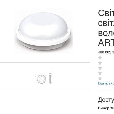
Сві
сві
вол
ART
400 002 
Відгуків (
Досту
Виберіть