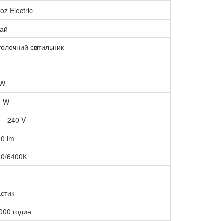
oz Electric
тай
олочний світильник
d
 W
0 W
 - 240 V
0 lm
00/6400К
0
стик
000 годин