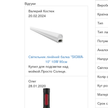
Відгуки
Вироб
Валерий Костюк
Країна
20.02.2024
Тип
Тип л
Потужн
Анало
Світильник лінійний балка "SIGMA-
Напру
10" 10W 90см
Купил для подсветки над
Cвітло
мойкой.Просто Солнце.
Колір с
Олег
Кут ро
28.01.2020
Матер
Срок 