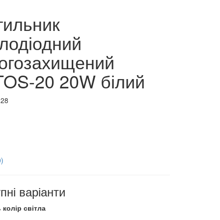
тильник
тлодіодний
огозахищений
OS-20 20W білий
128
0)
пні варіанти
 колір світла