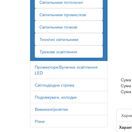
Світильники потолочні
Світильники промислові
Світильники точкові
Технічні світильники
Трекове освітлення
Прожектори/Вуличне освітлення
LED
Сума
Світлодіодна стрічка
Сума
Сума
Подовжувачі, колодки
Вимикачі/розетки
Харак
Різне
Харак