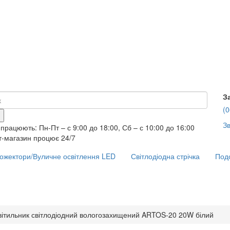
З
(0
Зв
працюють: Пн-Пт – с 9:00 до 18:00, Сб – с 10:00 до 16:00
т-магазин процює 24/7
ожектори/Вуличне освітлення LED
Світлодіодна стрічка
Подо
вітильник світлодіодний вологозахищений ARTOS-20 20W білий