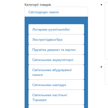
Категорії товарів
Світлодіодні лампи
Світильники/LED
Ліхтарики ручні/налобні
Люстри/підвіси/бра
Підсвітка дзеркал та картин
Світильники акумуляторні
Світильники вбудовувані/
панелі
Світильники накладні
Світильники настільні/
Торшери