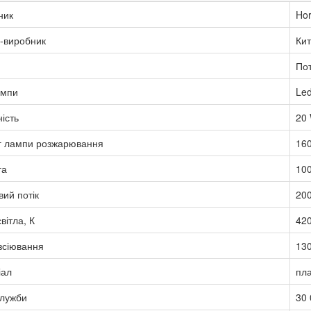
ник
Hor
-виробник
Ки
Пот
ампи
Le
ість
20
г лампи розжарювання
16
га
100
вий потік
200
вітла, К
42
зсіювання
13
іал
пла
служби
30 