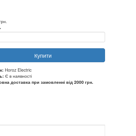
грн.
ь
Купити
к:
Horoz Electric
ь:
Є в наявності
вна доставка при замовленні від 2000 грн.