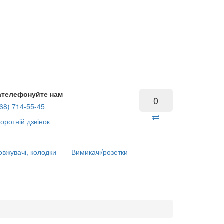
ателефонуйте нам
0
68) 714-55-45
оротній дзвінок
вжувачі, колодки
Вимикачі/розетки