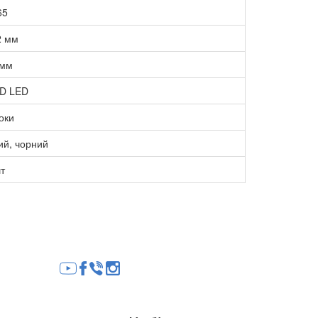
65
2 мм
 мм
D LED
оки
ий, чорний
т