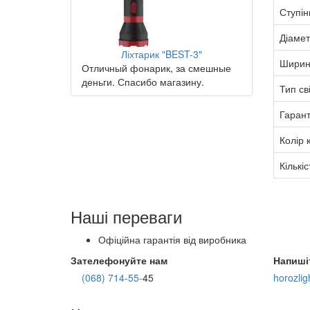
Ступін
Діаме
Ліхтарик "BEST-3"
Ширин
Отличный фонарик, за смешные
деньги. Спасибо магазину.
Тип св
Гарант
Колір 
Кількіс
Наші переваги
Офіційна гарантія від виробника
Зателефонуйте нам
Напиші
(068) 714-55-
45
horozli