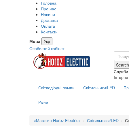
Головна
Про нас
Новини
Доставка
Оплата
Контакти
Мова
Укр
Особистий кабінет
Search
Служби 
Інтерне
Світлодіодні лампи
Світильники/LED
Пр
Різне
«Магазин Horoz Electric»
Світильники/LED
С