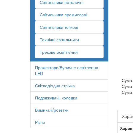
Світильники потолочні
Світильники промислові
Світильники точкові
Технічні світильники
Трекове освітлення
Прожектори/Вуличне освітлення
LED
Сума
Світлодіодна стрічка
Сума
Сума
Подовжувачі, колодки
Вимикачі/розетки
Харак
Різне
Харак