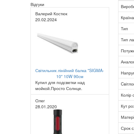
Відгуки
Вироб
Валерий Костюк
Країна
20.02.2024
Тип
Тип л
Потужн
Анало
Світильник лінійний балка "SIGMA-
Напру
10" 10W 90см
Купил для подсветки над
Cвітло
мойкой.Просто Солнце.
Колір с
Олег
Кут ро
28.01.2020
Матер
Срок 