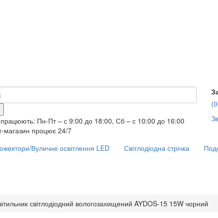
З
(0
Зв
працюють: Пн-Пт – с 9:00 до 18:00, Сб – с 10:00 до 16:00
т-магазин процює 24/7
ожектори/Вуличне освітлення LED
Світлодіодна стрічка
Подо
вітильник світлодіодний вологозахищений AYDOS-15 15W чорний