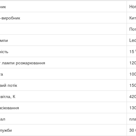
ник
Hor
-виробник
Ки
Пот
ампи
Le
ість
15
г лампи розжарювання
12
га
100
вий потік
150
вітла, К
42
зсіювання
13
іал
пла
служби
30 