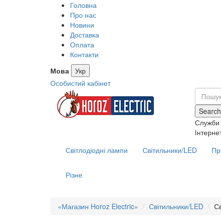
Головна
Про нас
Новини
Доставка
Оплата
Контакти
Мова
Укр
Особистий кабінет
Search
Служби 
Інтерне
Світлодіодні лампи
Світильники/LED
Пр
Різне
«Магазин Horoz Electric»
Світильники/LED
С