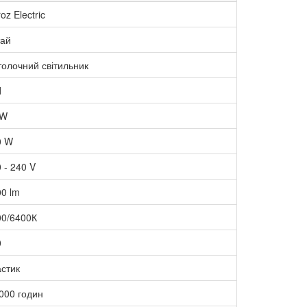
oz Electric
тай
олочний світильник
d
 W
0 W
 - 240 V
0 lm
00/6400К
0
стик
000 годин