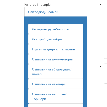
Категорії товарів
Світлодіодні лампи
Світильники/LED
Ліхтарики ручні/налобні
Люстри/підвіси/бра
Підсвітка дзеркал та картин
Світильники акумуляторні
Світильники вбудовувані/
панелі
Світильники накладні
Світильники настільні/
Торшери