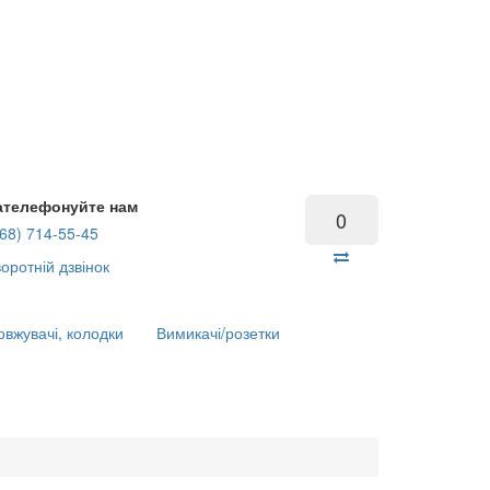
ателефонуйте нам
0
68) 714-55-45
оротній дзвінок
вжувачі, колодки
Вимикачі/розетки