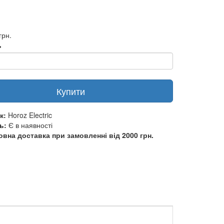
грн.
ь
Купити
к:
Horoz Electric
ь:
Є в наявності
вна доставка при замовленні від 2000 грн.