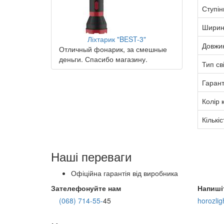
Ступін
Ширин
Ліхтарик "BEST-3"
Довжи
Отличный фонарик, за смешные
деньги. Спасибо магазину.
Тип св
Гарант
Колір 
Кількіс
Наші переваги
Офіційна гарантія від виробника
Зателефонуйте нам
Напиші
(068) 714-55-
45
horozli