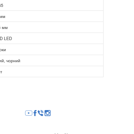
65
 мм
5 мм
D LED
оки
ий, чорний
т