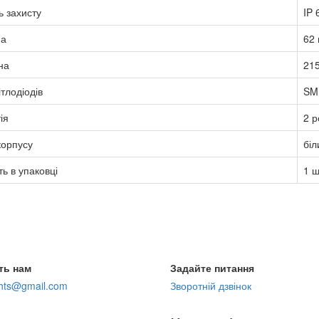
ь захисту
IP 
а
62
на
21
ітлодіодів
SM
ія
2 р
корпусу
біл
ть в упаковці
1 ш
ть нам
Задайте питання
ghts@gmail.com
Зворотній дзвінок