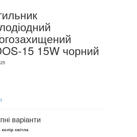
тильник
тлодіодний
огозахищений
OS-15 15W чорний
125
0)
пні варіанти
 колір світла