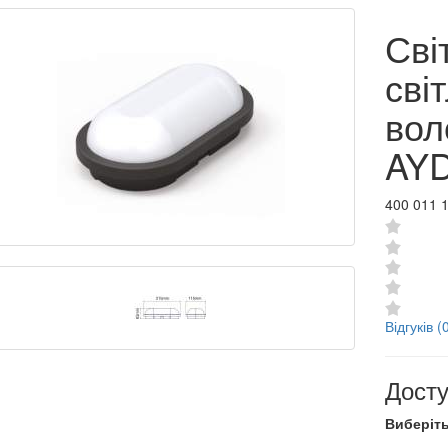
Сві
сві
вол
AYD
400 011 
Відгуків (
Досту
Виберіть