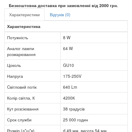
Безкоштовна доставка при замовленні від 2000 грн.
Характеристики
Відгуків (0)
Характеристика
Потужність
8 W
Аналог лампи
64 W
розжарювання
Цоколь
GU10
Напруга
175-250V
Cвітловий потік
640 Lm
Колір світла, К
4200К
Кут розсіювання
38 градусів
Срок служби
25 000 годин
Розмір (д*ш*в)
d 49 мм, висота 54 мм